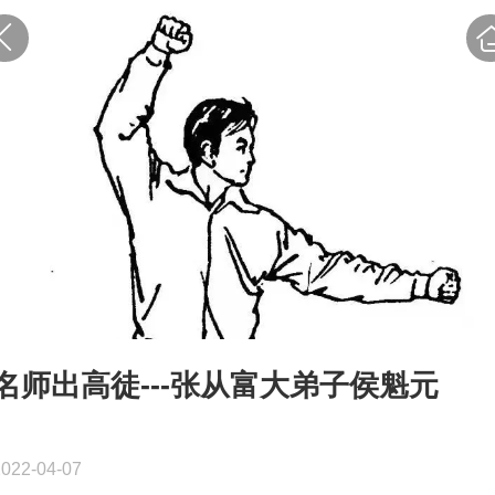
名师出高徒---张从富大弟子侯魁元
2022-04-07