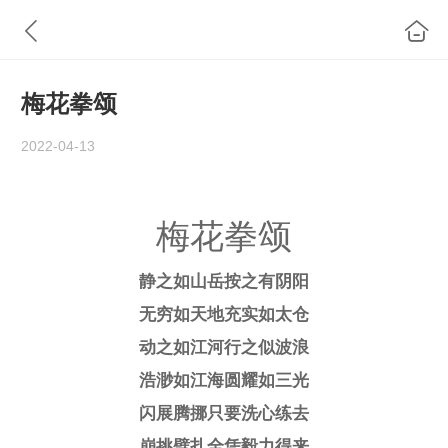
梅花拳颂
2022-04-13
梅花拳颂
静之如山岳
按之有阴阳
无穷如天地
充实如太仓
动之如江河
行之似波浪
浩渺如江海
圆耀如三光
闪展腾挪只要洗心练去
崩挑劈扎全凭毅力得来