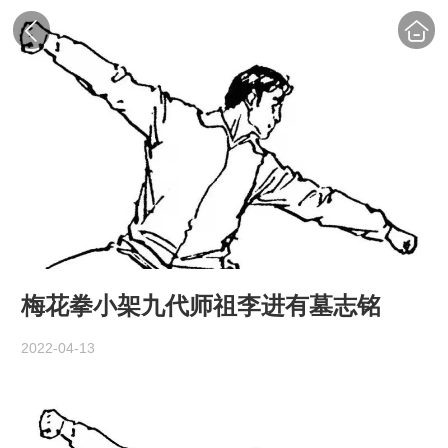
梅花拳小架九代师祖李进有墓志铭
2022-04-13