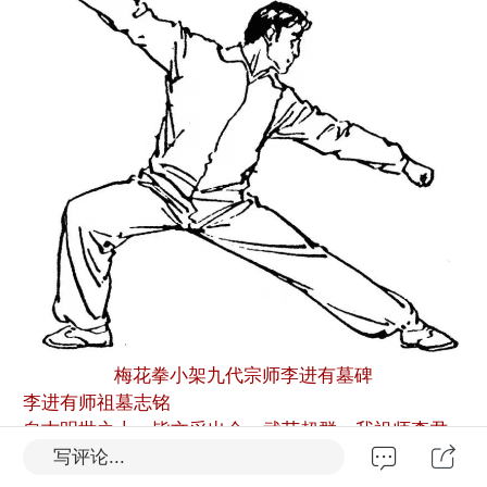
梅花拳小架九代宗师李进有墓碑
李进有师祖墓志铭
自古明世之士，皆文采出众，武艺超群。我祖师李君
写评论...
进有，河北省马第二町人氏，幼性刚毅，长习拳技，
用功年久，学艺精熟。论其手法，一指可屈百夫；观