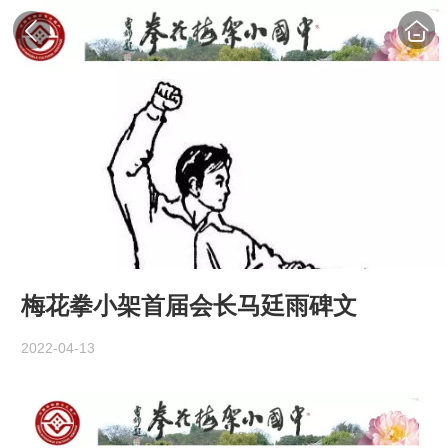
梅花拳小架首届会长马廷雨碑文
2022-04-13